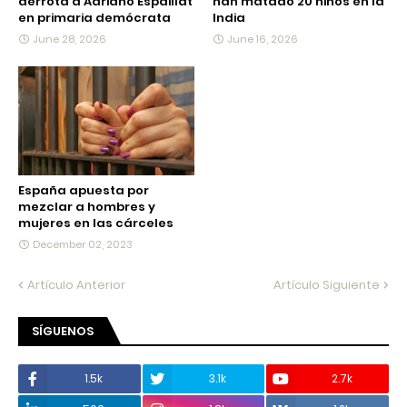
derrota a Adriano Espaillat
han matado 20 niños en la
en primaria demócrata
India
June 28, 2026
June 16, 2026
España apuesta por
mezclar a hombres y
mujeres en las cárceles
December 02, 2023
Artículo Anterior
Artículo Siguiente
SÍGUENOS
1.5k
3.1k
2.7k