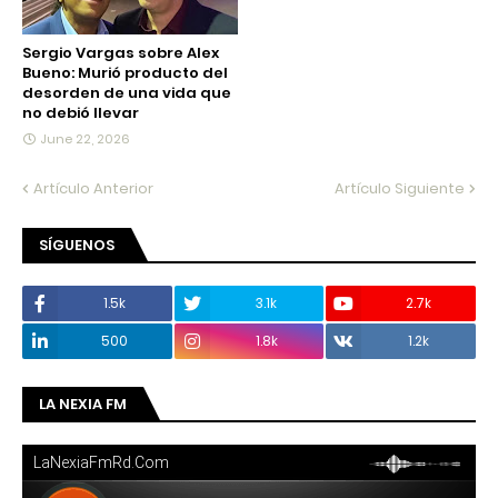
Sergio Vargas sobre Alex
Bueno: Murió producto del
desorden de una vida que
no debió llevar
June 22, 2026
Artículo Anterior
Artículo Siguiente
SÍGUENOS
1.5k
3.1k
2.7k
500
1.8k
1.2k
LA NEXIA FM