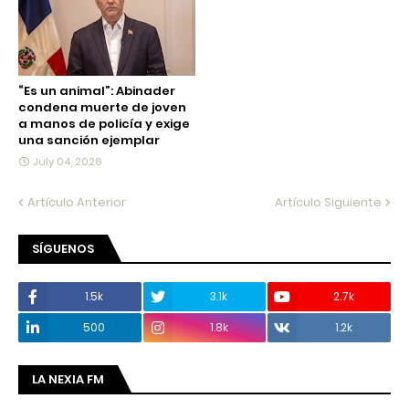
“Es un animal”: Abinader
condena muerte de joven
a manos de policía y exige
una sanción ejemplar
July 04, 2026
Artículo Anterior
Artículo Siguiente
SÍGUENOS
1.5k
3.1k
2.7k
500
1.8k
1.2k
LA NEXIA FM