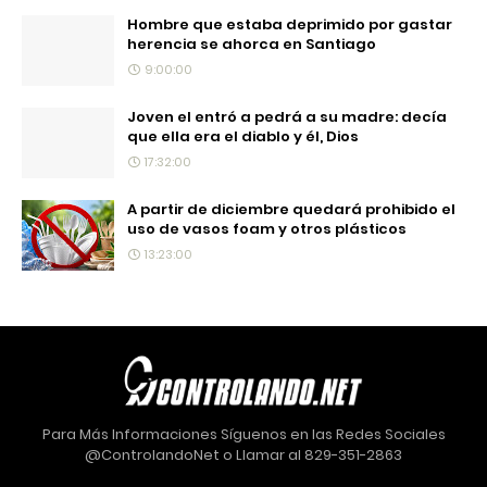
Hombre que estaba deprimido por gastar
herencia se ahorca en Santiago
9:00:00
Joven el entró a pedrá a su madre: decía
que ella era el diablo y él, Dios
17:32:00
A partir de diciembre quedará prohibido el
uso de vasos foam y otros plásticos
13:23:00
Para Más Informaciones Síguenos en las Redes Sociales
@ControlandoNet o Llamar al 829-351-2863