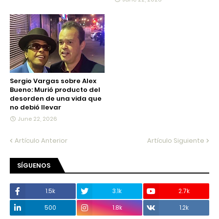
Sergio Vargas sobre Alex
Bueno: Murió producto del
desorden de una vida que
no debió llevar
June 22, 2026
Artículo Anterior
Artículo Siguiente
SÍGUENOS
1.5k
3.1k
2.7k
500
1.8k
1.2k