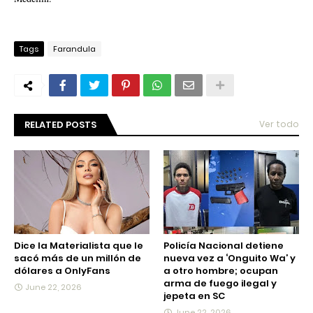
Tags
Farandula
RELATED POSTS
Ver todo
Dice la Materialista que le
Policía Nacional detiene
sacó más de un millón de
nueva vez a ‘Onguito Wa’ y
dólares a OnlyFans
a otro hombre; ocupan
arma de fuego ilegal y
June 22, 2026
jepeta en SC
June 22, 2026