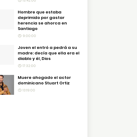
13:42:00
Hombre que estaba
deprimido por gastar
herencia se ahorca en
Santiago
9:00:00
Joven el entró a pedrá a su
madre: decía que ella era el
diablo y él, Dios
17:32:00
Muere ahogado el actor
dominicano Stuart Ortiz
13:19:00