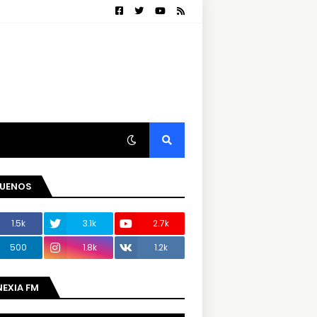
GUENOS
1.5k
3.1k
2.7k
500
1.8k
1.2k
NEXIA FM