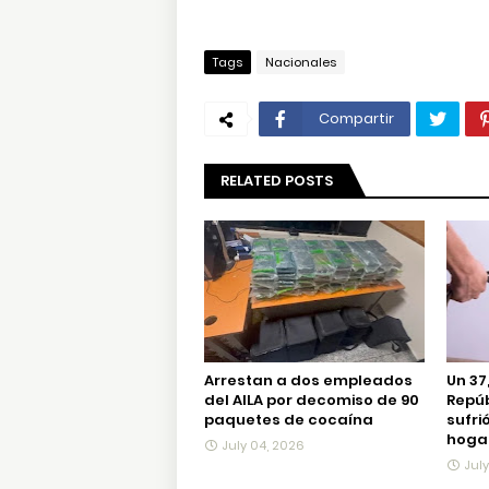
Tags
Nacionales
Compartir
RELATED POSTS
Arrestan a dos empleados
Un 37
del AILA por decomiso de 90
Repú
paquetes de cocaína
sufri
hogar
July 04, 2026
Jul