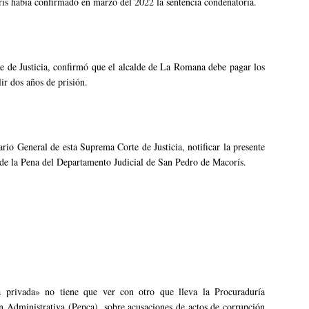
s había confirmado en marzo del 2022 la sentencia condenatoria.
 de Justicia, confirmó que el alcalde de La Romana debe pagar los
r dos años de prisión.
ario General de esta Suprema Corte de Justicia, notificar la presente
n de la Pena del Departamento Judicial de San Pedro de Macorís.
a privada» no tiene que ver con otro que lleva la Procuraduría
n Administrativa (Pepca), sobre acusaciones de actos de corrupción