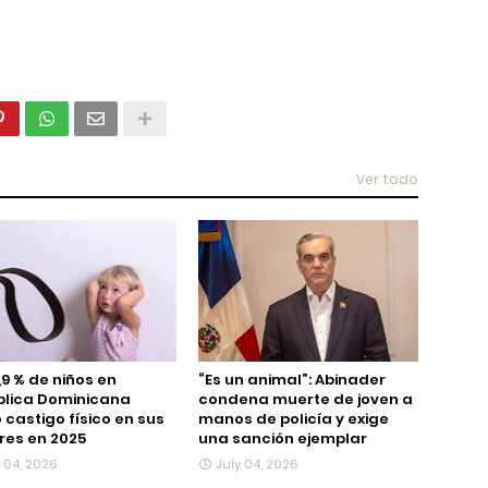
Ver todo
,9 % de niños en
“Es un animal”: Abinader
blica Dominicana
condena muerte de joven a
ó castigo físico en sus
manos de policía y exige
es en 2025
una sanción ejemplar
y 04, 2026
July 04, 2026