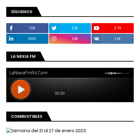
SÍGUENOS
1.5k
3.1k
2.7k
500
1.8k
1.2k
LA NEXIA FM
COMBUSTIBLES