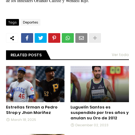
de los infielders Orlando Calixte y Wendell Rijo.
Tags
Deportes
RELATED POSTS
Ver todo
Estrellas firman a Pedro
Luguelín Santos es
Strop y Jhan Maríñez
suspendido por tres años y
anulan su Oro de 2012
March 18, 2025
December 02, 2023