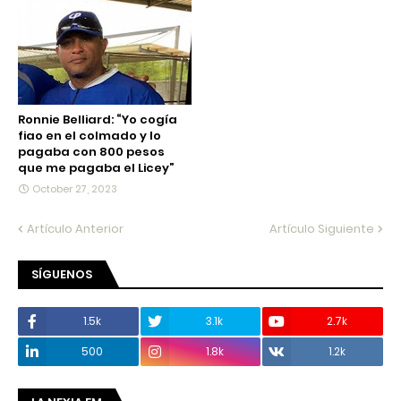
Ronnie Belliard: “Yo cogía
fiao en el colmado y lo
pagaba con 800 pesos
que me pagaba el Licey”
October 27, 2023
Artículo Anterior
Artículo Siguiente
SÍGUENOS
1.5k
3.1k
2.7k
500
1.8k
1.2k