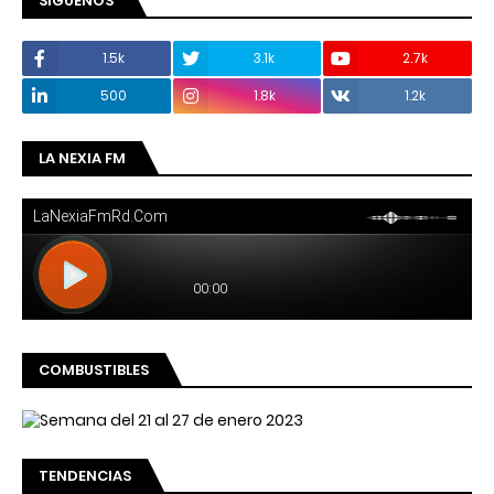
SÍGUENOS
1.5k
3.1k
2.7k
500
1.8k
1.2k
LA NEXIA FM
COMBUSTIBLES
TENDENCIAS