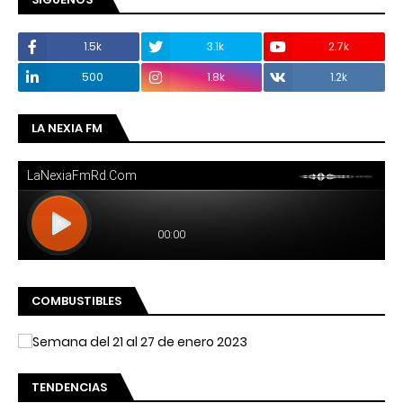
1.5k
3.1k
2.7k
500
1.8k
1.2k
LA NEXIA FM
COMBUSTIBLES
TENDENCIAS