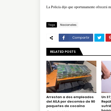
La Policía dijo que oportunamente ofrecerá ma
Tags
Nacionales
Compartir
RELATED POSTS
Arrestan a dos empleados
Un 37
del AILA por decomiso de 90
Repú
paquetes de cocaína
sufri
hogar