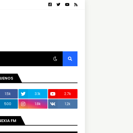
GUENOS
1.5k
3.1k
2.7k
500
1.8k
1.2k
NEXIA FM