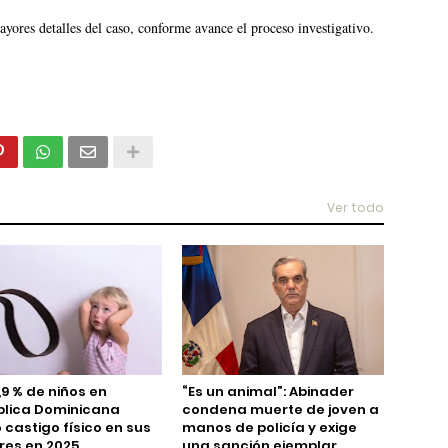
yores detalles del caso, conforme avance el proceso investigativo.
Ver todo
,9 % de niños en
“Es un animal”: Abinader
blica Dominicana
condena muerte de joven a
ó castigo físico en sus
manos de policía y exige
es en 2025
una sanción ejemplar