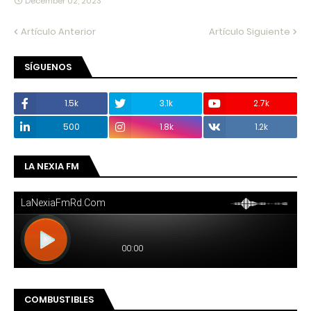
December 02, 2023
Artículo Anterior
Artículo Siguiente
SÍGUENOS
1.5k
3.1k
2.7k
500
1.8k
1.2k
LA NEXIA FM
COMBUSTIBLES