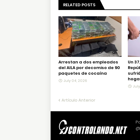
RELATED POSTS
Arrestan a dos empleados
Un 37
del AILA por decomiso de 90
Repú
paquetes de cocaína
sufri
hogar
July 04, 2026
Jul
Artículo Anterior
Pa
@