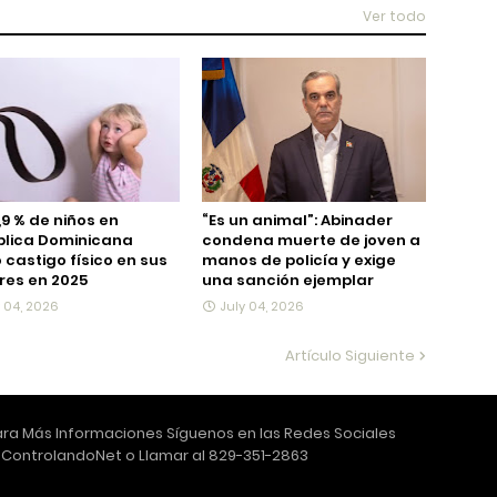
Ver todo
,9 % de niños en
“Es un animal”: Abinader
blica Dominicana
condena muerte de joven a
ó castigo físico en sus
manos de policía y exige
es en 2025
una sanción ejemplar
y 04, 2026
July 04, 2026
Artículo Siguiente
ra Más Informaciones Síguenos en las Redes Sociales
ControlandoNet o Llamar al 829-351-2863