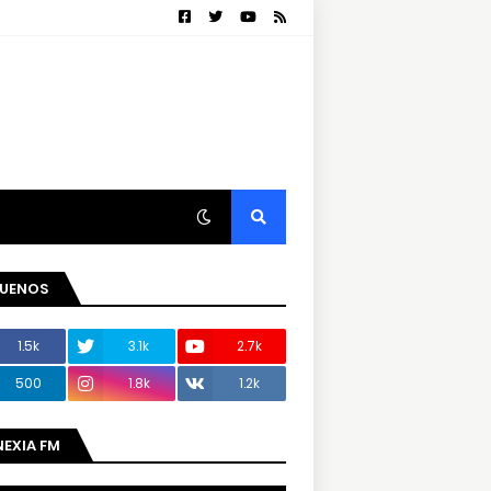
GUENOS
1.5k
3.1k
2.7k
500
1.8k
1.2k
NEXIA FM