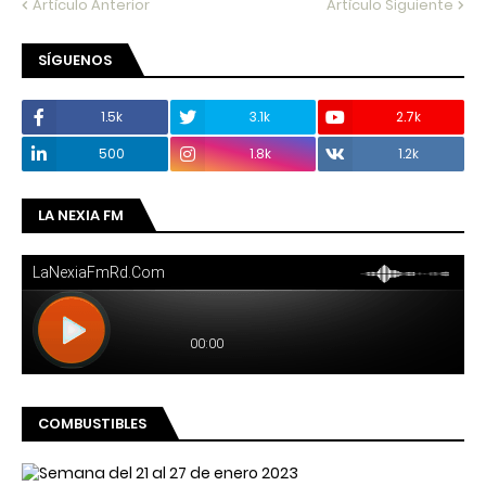
Artículo Anterior
Artículo Siguiente
SÍGUENOS
1.5k
3.1k
2.7k
500
1.8k
1.2k
LA NEXIA FM
COMBUSTIBLES