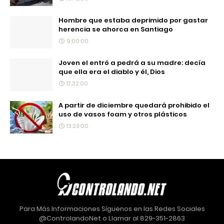
Hombre que estaba deprimido por gastar
herencia se ahorca en Santiago
9:00:00
Joven el entró a pedrá a su madre: decía
que ella era el diablo y él, Dios
17:32:00
A partir de diciembre quedará prohibido el
uso de vasos foam y otros plásticos
13:23:00
Para Más Informaciones Síguenos en las Redes Sociales
@ControlandoNet o Llamar al 829-351-2863