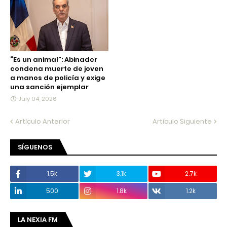
“Es un animal”: Abinader
condena muerte de joven
a manos de policía y exige
una sanción ejemplar
July 04, 2026
Artículo Anterior
Artículo Siguiente
SÍGUENOS
1.5k
3.1k
2.7k
500
1.8k
1.2k
LA NEXIA FM