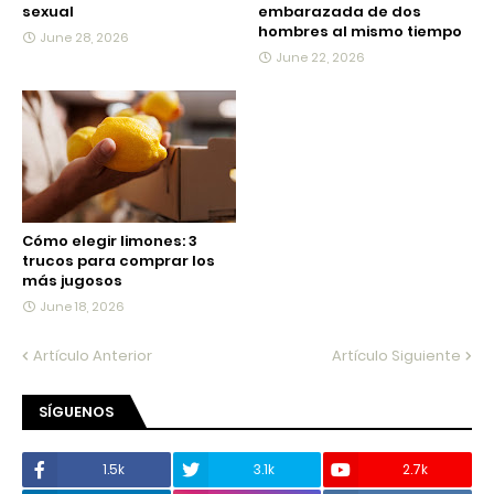
sexual
embarazada de dos
hombres al mismo tiempo
June 28, 2026
June 22, 2026
Cómo elegir limones: 3
trucos para comprar los
más jugosos
June 18, 2026
Artículo Anterior
Artículo Siguiente
SÍGUENOS
1.5k
3.1k
2.7k