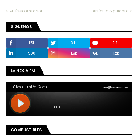
Artículo Anterior
Artículo Siguiente
SÍGUENOS
1.5k
3.1k
2.7k
500
1.8k
1.2k
LA NEXIA FM
COMBUSTIBLES