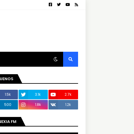
GUENOS
1.5k
3.1k
2.7k
500
1.8k
1.2k
NEXIA FM