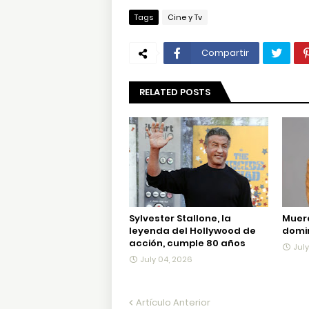
Tags
Cine y Tv
Compartir
RELATED POSTS
Sylvester Stallone, la
Muer
leyenda del Hollywood de
domin
acción, cumple 80 años
Jul
July 04, 2026
Artículo Anterior