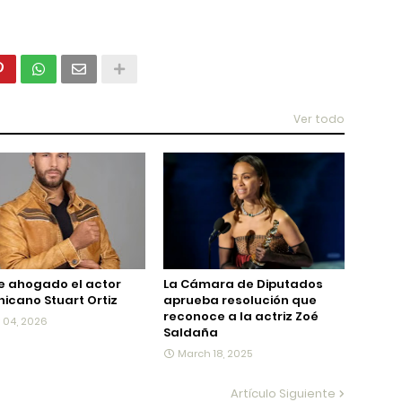
Ver todo
e ahogado el actor
La Cámara de Diputados
icano Stuart Ortiz
aprueba resolución que
reconoce a la actriz Zoé
y 04, 2026
Saldaña
March 18, 2025
Artículo Siguiente