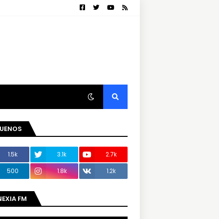
GUENOS
1.5k
3.1k
2.7k
500
1.8k
1.2k
NEXIA FM