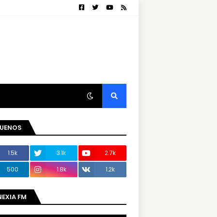
GUENOS
1.5k
3.1k
2.7k
500
1.8k
1.2k
NEXIA FM