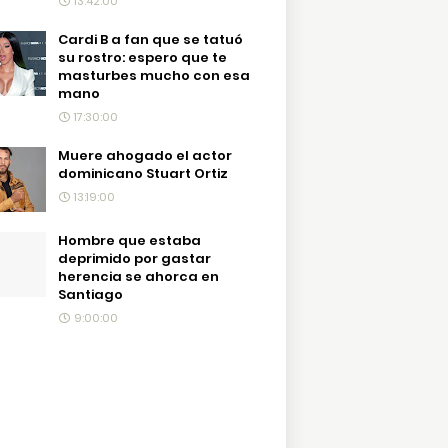
13:42:00
Cardi B a fan que se tatuó
su rostro: espero que te
masturbes mucho con esa
mano
17:30:00
Muere ahogado el actor
dominicano Stuart Ortiz
13:19:00
Hombre que estaba
deprimido por gastar
herencia se ahorca en
Santiago
9:00:00