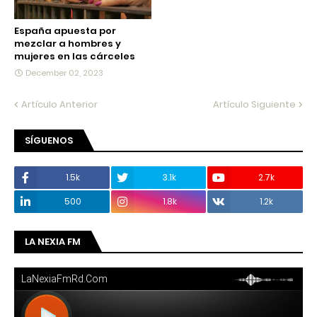
España apuesta por
mezclar a hombres y
mujeres en las cárceles
December 02, 2023
Artículo Anterior
Artículo Siguiente
SÍGUENOS
1.5k
3.1k
2.7k
500
1.8k
1.2k
LA NEXIA FM