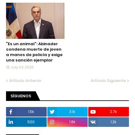
“Es un animal”: Abinader
condena muerte de joven
a manos de policía y exige
una sanción ejemplar
July 04, 2026
Artículo Anterior
Artículo Siguiente
SÍGUENOS
1.5k
3.1k
2.7k
500
1.8k
1.2k