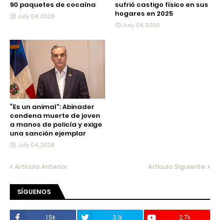
90 paquetes de cocaína
sufrió castigo físico en sus
hogares en 2025
July 04, 2026
July 04, 2026
“Es un animal”: Abinader
condena muerte de joven
a manos de policía y exige
una sanción ejemplar
July 04, 2026
Artículo Anterior
Artículo Siguiente
SÍGUENOS
1.5k
3.1k
2.7k