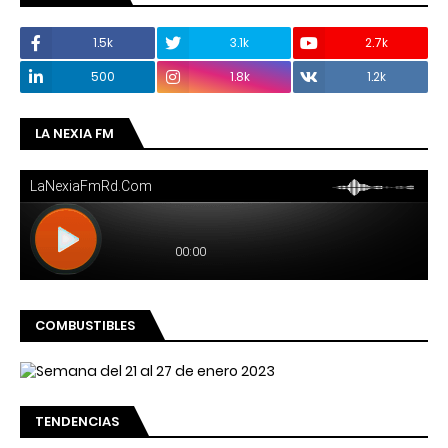
1.5k
3.1k
2.7k
500
1.8k
1.2k
LA NEXIA FM
COMBUSTIBLES
TENDENCIAS