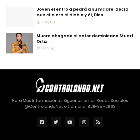
Joven el entró a pedrá a su madre: decía
que ella era el diablo y él, Dios
17:32:00
Muere ahogado el actor dominicano Stuart
Ortiz
13:19:00
Para Más Informaciones Síguenos en las Redes Sociales
@ControlandoNet o Llamar al 829-351-2863