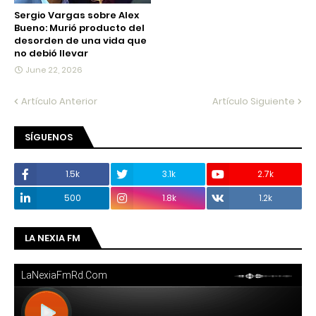
Sergio Vargas sobre Alex
Bueno: Murió producto del
desorden de una vida que
no debió llevar
June 22, 2026
Artículo Anterior
Artículo Siguiente
SÍGUENOS
1.5k
3.1k
2.7k
500
1.8k
1.2k
LA NEXIA FM