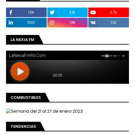
1.5k
3.1k
2.7k
500
1.8k
1.2k
LA NEXIA FM
COMBUSTIBLES
TENDENCIAS