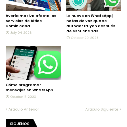
Avería masiva afecta los
Lo nuevo en WhatsApp |
servicios de Altice
notas de voz que se
Dominicana
autodestruyen después
de escucharlas
July 04, 2026
October 20, 2023
Cómo programar
mensajes en WhatsApp
October 17, 2023
Artículo Anterior
Artículo Siguiente
SÍGUENOS