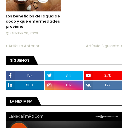
Los beneficios del agua de
coco y qué enfermedades
previene
October 20, 2023
Artículo Anterior
Artículo Siguiente
SÍGUENOS
1.5k
3.1k
2.7k
500
1.8k
1.2k
LA NEXIA FM