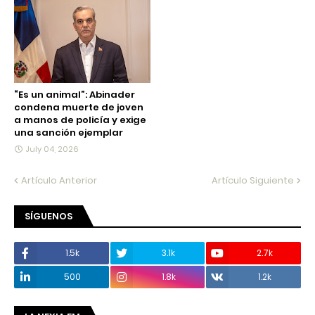
“Es un animal”: Abinader
condena muerte de joven
a manos de policía y exige
una sanción ejemplar
July 04, 2026
Artículo Anterior
Artículo Siguiente
SÍGUENOS
1.5k
3.1k
2.7k
500
1.8k
1.2k