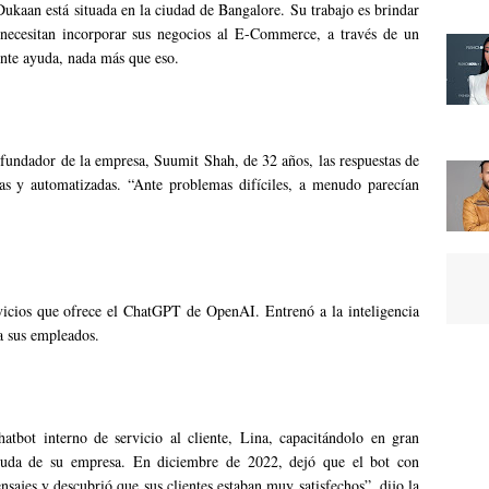
Dukaan está situada en la ciudad de Bangalore. Su trabajo es brindar
 necesitan incorporar sus negocios al E-Commerce, a través de un
ente ayuda, nada más que eso.
fundador de la empresa, Suumit Shah, de 32 años, las respuestas de
gas y automatizadas. “Ante problemas difíciles, a menudo parecían
vicios que ofrece el ChatGPT de OpenAI. Entrenó a la inteligencia
 a sus empleados.
atbot interno de servicio al cliente, Lina, capacitándolo en gran
yuda de su empresa. En diciembre de 2022, dejó que el bot con
sajes y descubrió que sus clientes estaban muy satisfechos”, dijo la