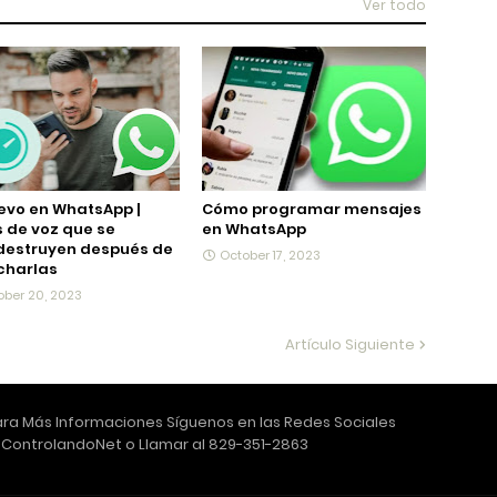
Ver todo
evo en WhatsApp |
Cómo programar mensajes
 de voz que se
en WhatsApp
destruyen después de
October 17, 2023
charlas
ober 20, 2023
Artículo Siguiente
ra Más Informaciones Síguenos en las Redes Sociales
ControlandoNet o Llamar al 829-351-2863