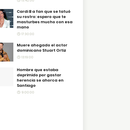
13:42:00
Cardi B a fan que se tatuó
su rostro: espero que te
masturbes mucho con esa
mano
17:30:00
Muere ahogado el actor
dominicano Stuart Ortiz
13:19:00
Hombre que estaba
deprimido por gastar
herencia se ahorca en
Santiago
9:00:00