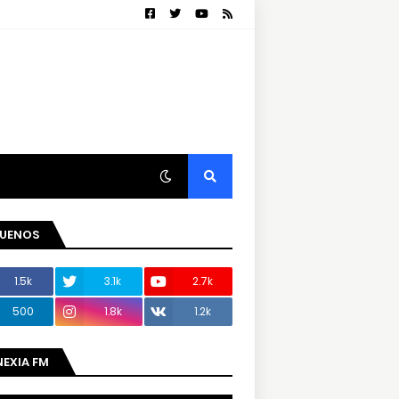
GUENOS
1.5k
3.1k
2.7k
500
1.8k
1.2k
NEXIA FM