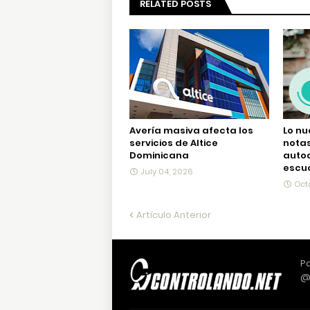
RELATED POSTS
Avería masiva afecta los
Lo nu
servicios de Altice
notas
Dominicana
auto
escu
July 04, 2026
Oct
Artículo Anterior
Pa
@