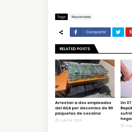
Tags
Nacionales
Compartir
RELATED POSTS
Arrestan a dos empleados
Un 37
del AILA por decomiso de 90
Repú
paquetes de cocaína
sufri
hogar
July 04, 2026
Jul