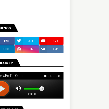
GUENOS
1.5k
3.1k
2.7k
500
1.8k
1.2k
NEXIA FM