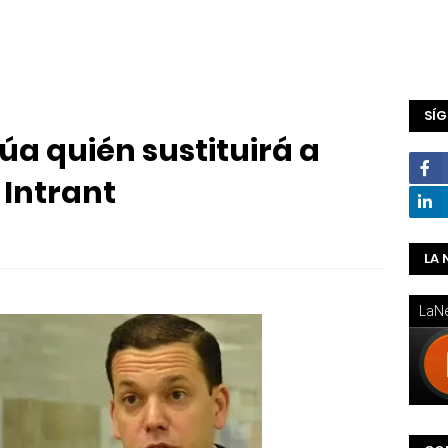
SÍ
úa quién sustituirá a
 Intrant
LA 