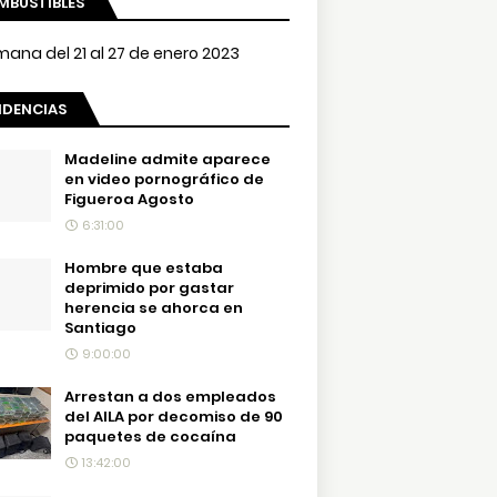
MBUSTIBLES
NDENCIAS
Madeline admite aparece
en video pornográfico de
Figueroa Agosto
6:31:00
Hombre que estaba
deprimido por gastar
herencia se ahorca en
Santiago
9:00:00
Arrestan a dos empleados
del AILA por decomiso de 90
paquetes de cocaína
13:42:00