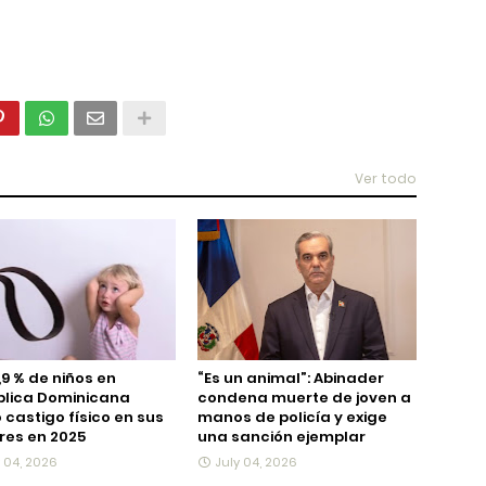
Ver todo
,9 % de niños en
“Es un animal”: Abinader
blica Dominicana
condena muerte de joven a
ó castigo físico en sus
manos de policía y exige
es en 2025
una sanción ejemplar
y 04, 2026
July 04, 2026