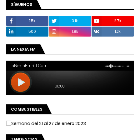
SÍGUENOS
1.5k
3.1k
2.7k
500
1.8k
1.2k
LA NEXIA FM
COMBUSTIBLES
TENDENCIAS