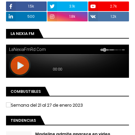
1.5k
3.1k
2.7k
500
1.8k
1.2k
LA NEXIA FM
COMBUSTIBLES
TENDENCIAS
Madeline admite aparece en video