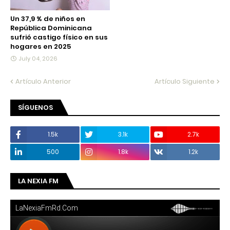
Un 37,9 % de niños en
República Dominicana
sufrió castigo físico en sus
hogares en 2025
July 04, 2026
Artículo Anterior
Artículo Siguiente
SÍGUENOS
1.5k
3.1k
2.7k
500
1.8k
1.2k
LA NEXIA FM