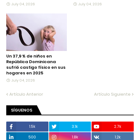
July 04, 2026
July 04, 2026
Un 37,9 % de niños en
República Dominicana
sufrió castigo físico en sus
hogares en 2025
July 04, 2026
Artículo Anterior
Artículo Siguiente
SÍGUENOS
1.5k
3.1k
2.7k
500
1.8k
1.2k