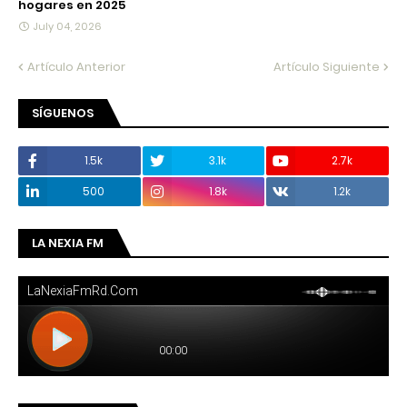
hogares en 2025
July 04, 2026
Artículo Anterior
Artículo Siguiente
SÍGUENOS
1.5k
3.1k
2.7k
500
1.8k
1.2k
LA NEXIA FM