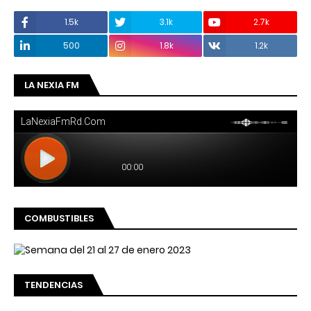
1.5k
3.1k
2.7k
500
1.8k
1.2k
LA NEXIA FM
COMBUSTIBLES
TENDENCIAS