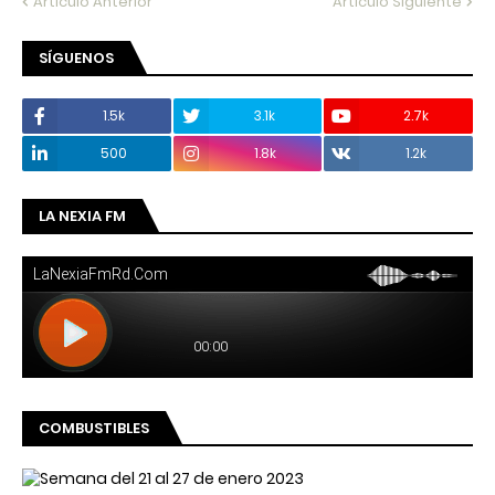
Artículo Anterior
Artículo Siguiente
SÍGUENOS
1.5k
3.1k
2.7k
500
1.8k
1.2k
LA NEXIA FM
COMBUSTIBLES