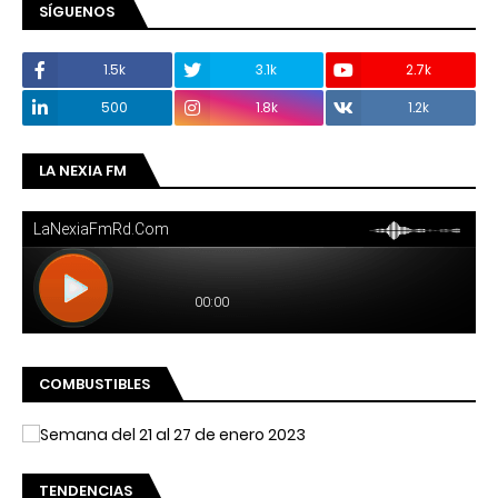
SÍGUENOS
1.5k
3.1k
2.7k
500
1.8k
1.2k
LA NEXIA FM
COMBUSTIBLES
TENDENCIAS