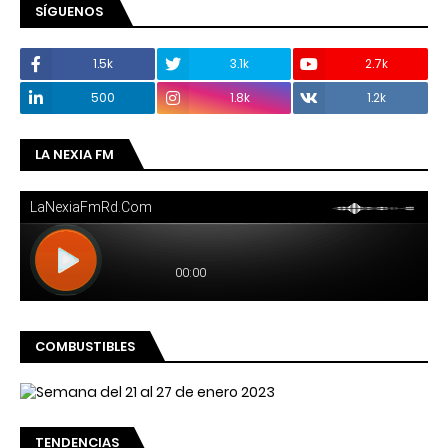
SÍGUENOS
1.5k
3.1k
2.7k
500
1.8k
1.2k
LA NEXIA FM
COMBUSTIBLES
TENDENCIAS