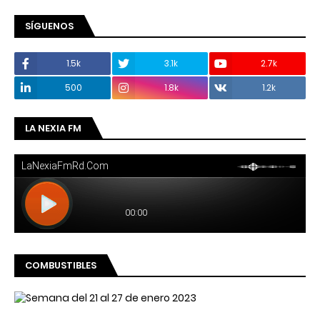
SÍGUENOS
1.5k
3.1k
2.7k
500
1.8k
1.2k
LA NEXIA FM
COMBUSTIBLES