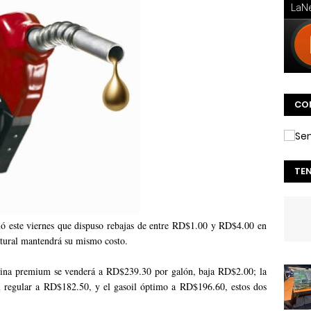
CO
TE
mó este viernes que dispuso rebajas de entre RD$1.00 y RD$4.00 en
natural mantendrá su mismo costo.
solina premium se venderá a RD$239.30 por galón, baja RD$2.00; la
l regular a RD$182.50, y el gasoil óptimo a RD$196.60, estos dos