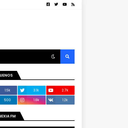
GUENOS
1.5k
3.1k
2.7k
500
1.8k
1.2k
NEXIA FM