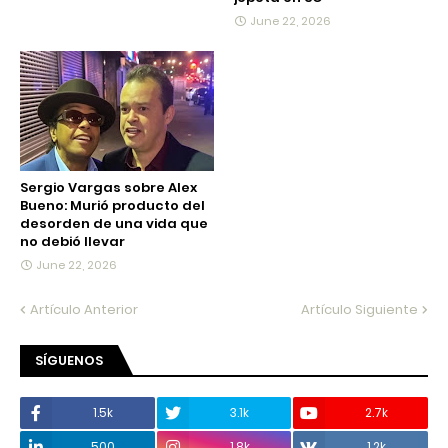
June 22, 2026
Sergio Vargas sobre Alex
Bueno: Murió producto del
desorden de una vida que
no debió llevar
June 22, 2026
Artículo Anterior
Artículo Siguiente
SÍGUENOS
1.5k
3.1k
2.7k
500
1.8k
1.2k