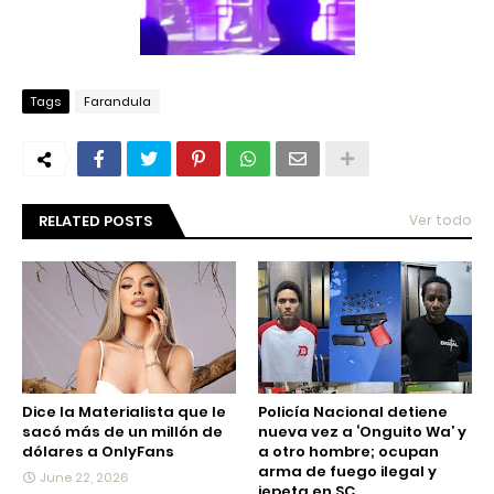
Tags
Farandula
RELATED POSTS
Ver todo
Dice la Materialista que le
Policía Nacional detiene
sacó más de un millón de
nueva vez a ‘Onguito Wa’ y
dólares a OnlyFans
a otro hombre; ocupan
arma de fuego ilegal y
June 22, 2026
jepeta en SC