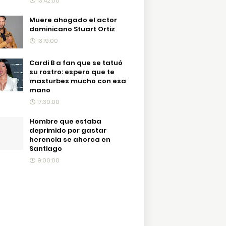
13:42:00
Muere ahogado el actor
dominicano Stuart Ortiz
13:19:00
Cardi B a fan que se tatuó
su rostro: espero que te
masturbes mucho con esa
mano
17:30:00
Hombre que estaba
deprimido por gastar
herencia se ahorca en
Santiago
9:00:00