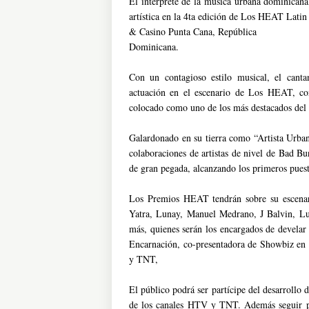
El intérprete de la música urbana dominicana, 
artística en la 4ta edición de Los HEAT Latin
& Casino Punta Cana, República
Dominicana.
Con un contagioso estilo musical, el canta
actuación en el escenario de Los HEAT, c
colocado como uno de los más destacados del g
Galardonado en su tierra como “Artista Urban
colaboraciones de artistas de nivel de Bad 
de gran pegada, alcanzando los primeros puesto
Los Premios HEAT tendrán sobre su escenari
Yatra, Lunay, Manuel Medrano, J Balvin, Lu
más, quienes serán los encargados de develar
Encarnación, co-presentadora de Showbiz en
y TNT,
El público podrá ser partícipe del desarrollo 
de los canales HTV y TNT. Además seguir pas