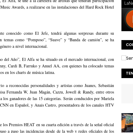
El Alfa, se une a la cartelera de artistas que tendrán participación
 Music Awards, a realizarse en las instalaciones del Hard Rock Hotel
nte conocido como El Jefe, tendrá algunas sorpresas durante su
on temas como “Pomposo”, “Suave” y “Banda de camión”, se ha
CO
énero a nivel internacional.
o del Año”, El Alfa se ha situado en el mercado internacional, con
Bunny, Cardi B, Farruko y Anuel AA, con quienes ha colocado temas
s en los charts de música latina.
TE
o a reconocidas personalidades y artistas como Juanes, Sebastián
isa Fernanda W, Juan Magán, Cazzu, Jowell & Randy, entre otros
 a los ganadores de las 15 categorías. Serán conducidos por Mariela
 CNN en Español, y Anais Castro, presentadora de los canales HTV
de los Premios HEAT en su cuarta edición a través de la señal oficial
o a paso las incidencias desde de la web y redes oficiales de los