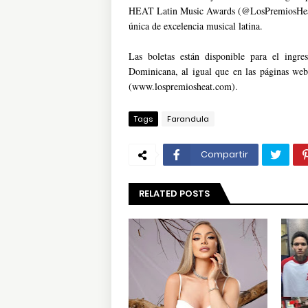
HEAT Latin Music Awards (@LosPremiosHeat) p
única de excelencia musical latina.
Las boletas están disponible para el ing
Dominicana, al igual que en las páginas w
(www.lospremiosheat.com).
Tags
Farandula
Compartir
RELATED POSTS