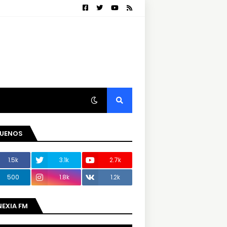
GUENOS
1.5k
3.1k
2.7k
500
1.8k
1.2k
NEXIA FM