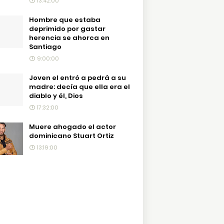
13:42:00
Hombre que estaba
deprimido por gastar
herencia se ahorca en
Santiago
9:00:00
Joven el entró a pedrá a su
madre: decía que ella era el
diablo y él, Dios
17:32:00
Muere ahogado el actor
dominicano Stuart Ortiz
13:19:00