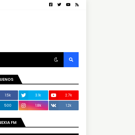
GUENOS
1.5k
3.1k
2.7k
500
1.8k
1.2k
NEXIA FM