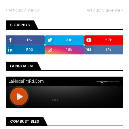
Artículo Anterior
Artículo Siguiente
SÍGUENOS
1.5k
3.1k
2.7k
500
1.8k
1.2k
LA NEXIA FM
COMBUSTIBLES