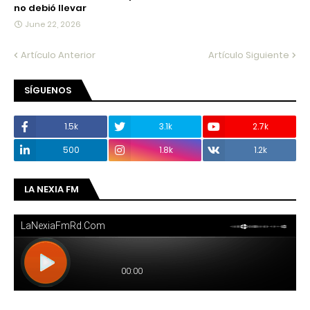
no debió llevar
June 22, 2026
Artículo Anterior
Artículo Siguiente
SÍGUENOS
1.5k
3.1k
2.7k
500
1.8k
1.2k
LA NEXIA FM