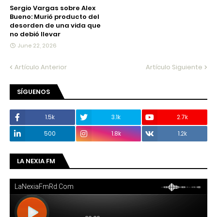
Sergio Vargas sobre Alex
Bueno: Murió producto del
desorden de una vida que
no debió llevar
June 22, 2026
Artículo Anterior
Artículo Siguiente
SÍGUENOS
1.5k
3.1k
2.7k
500
1.8k
1.2k
LA NEXIA FM