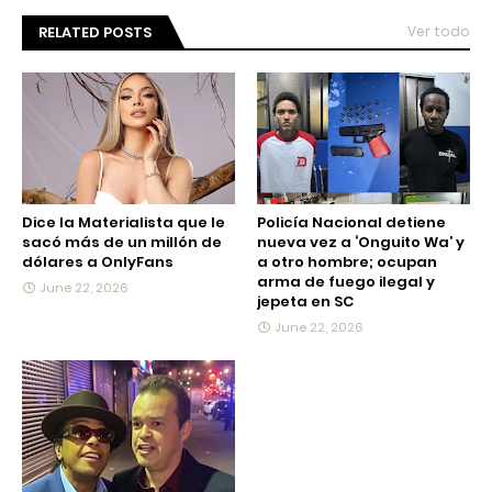
RELATED POSTS
Ver todo
Dice la Materialista que le
Policía Nacional detiene
sacó más de un millón de
nueva vez a ‘Onguito Wa’ y
dólares a OnlyFans
a otro hombre; ocupan
arma de fuego ilegal y
June 22, 2026
jepeta en SC
June 22, 2026