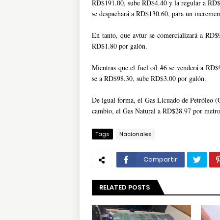
RD$191.00, sube RD$4.40 y la regular a RD$1
se despachará a RD$130.60, para un increme
En tanto, que avtur se comercializará a RD
RD$1.80 por galón.
Mientras que el fuel oíl #6 se venderá a RD
se a RD$98.30, sube RD$3.00 por galón.
De igual forma, el Gas Licuado de Petróleo
cambio, el Gas Natural a RD$28.97 por metro 
Tags
Nacionales
Compartir
RELATED POSTS