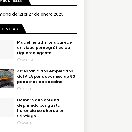
MBUSTIBLES
NDENCIAS
Madeline admite aparece
en video pornográfico de
Figueroa Agosto
6:31:00
Arrestan a dos empleados
del AILA por decomiso de 90
paquetes de cocaína
13:42:00
Hombre que estaba
deprimido por gastar
herencia se ahorca en
Santiago
9:00:00