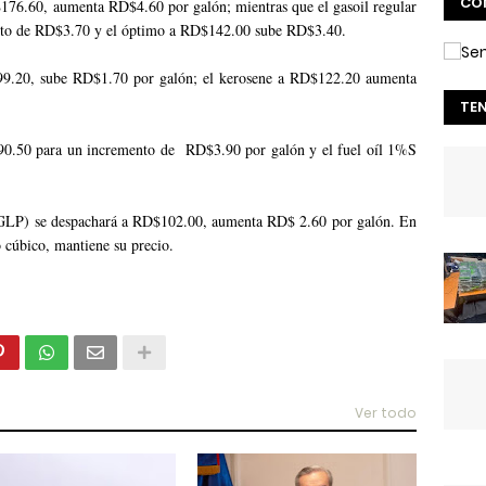
CO
76.60, aumenta RD$4.60 por galón; mientras que el gasoil regular
nto de RD$3.70 y el óptimo a RD$142.00 sube RD$3.40.
$99.20, sube RD$1.70 por galón; el kerosene a RD$122.20 aumenta
TE
$90.50 para un incremento de RD$3.90 por galón y el fuel oíl 1%S
 (GLP) se despachará a RD$102.00, aumenta RD$ 2.60 por galón. En
cúbico, mantiene su precio.
Ver todo