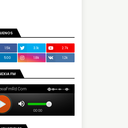
GUENOS
1.5k
3.1k
2.7k
500
1.8k
1.2k
NEXIA FM