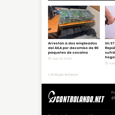
Arrestan a dos empleados
Un 37
del AILA por decomiso de 90
Repú
paquetes de cocaína
sufri
hogar
July 04, 2026
Jul
Artículo Anterior
Pa
@