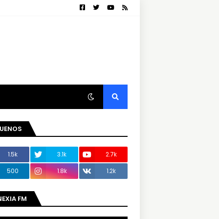
GUENOS
1.5k
3.1k
2.7k
500
1.8k
1.2k
NEXIA FM