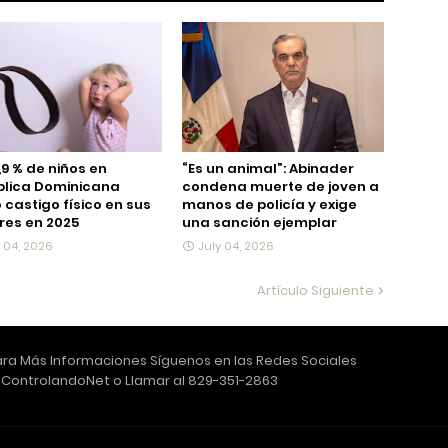
,9 % de niños en
“Es un animal”: Abinader
blica Dominicana
condena muerte de joven a
ó castigo físico en sus
manos de policía y exige
es en 2025
una sanción ejemplar
y 04, 2026
July 04, 2026
Artículo Siguiente
ra Más Informaciones Síguenos en las Redes Sociales
ControlandoNet o Llamar al 829-351-2863