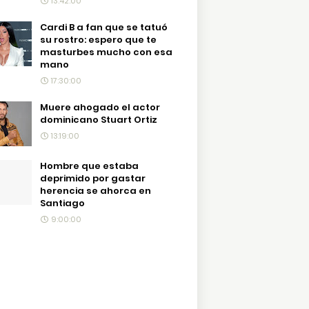
13:42:00
Cardi B a fan que se tatuó
su rostro: espero que te
masturbes mucho con esa
mano
17:30:00
Muere ahogado el actor
dominicano Stuart Ortiz
13:19:00
Hombre que estaba
deprimido por gastar
herencia se ahorca en
Santiago
9:00:00