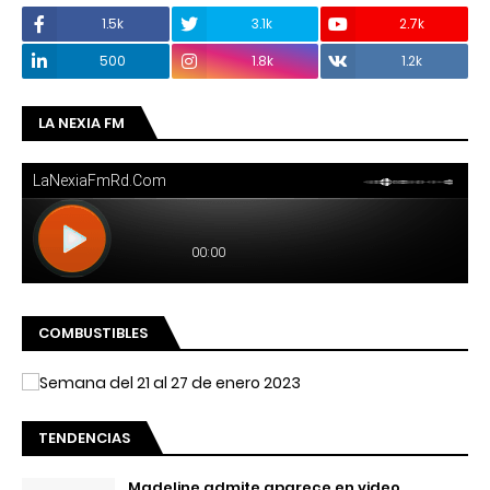
1.5k
3.1k
2.7k
500
1.8k
1.2k
LA NEXIA FM
COMBUSTIBLES
TENDENCIAS
Madeline admite aparece en video