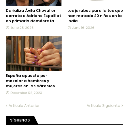
Darializa Ávila Chevalier
Los jarabes para la tos que
derrota a Adriano Espaillat
han matado 20 niños en la
en primaria demócrata
India
June 28, 2026
June 16, 2026
España apuesta por
mezclar a hombres y
mujeres en las cárceles
December 02, 2023
Artículo Anterior
Artículo Siguiente
SÍGUENOS