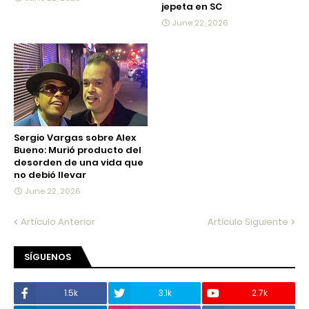
jepeta en SC
June 22, 2026
Sergio Vargas sobre Alex
Bueno: Murió producto del
desorden de una vida que
no debió llevar
June 22, 2026
Artículo Anterior
Artículo Siguiente
SÍGUENOS
1.5k
3.1k
2.7k