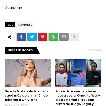
@diariolibre
Tags
Farandula
RELATED POSTS
Ver todo
Dice la Materialista que le
Policía Nacional detiene
sacó más de un millón de
nueva vez a ‘Onguito Wa’ y
dólares a OnlyFans
a otro hombre; ocupan
arma de fuego ilegal y
June 22, 2026